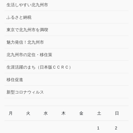
生活しやすい北九州市
ふるさと納税
東京で北九州市を満喫
魅力発信！北九州市
北九州市の定住・移住策
生涯活躍のまち（日本版ＣＣＲＣ）
移住促進
新型コロナウィルス
月
火
水
木
金
土
日
1
2