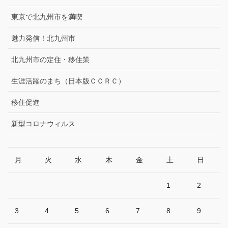
東京で北九州市を満喫
魅力発信！北九州市
北九州市の定住・移住策
生涯活躍のまち（日本版ＣＣＲＣ）
移住促進
新型コロナウィルス
月
火
水
木
金
土
日
1
2
3
4
5
6
7
8
9