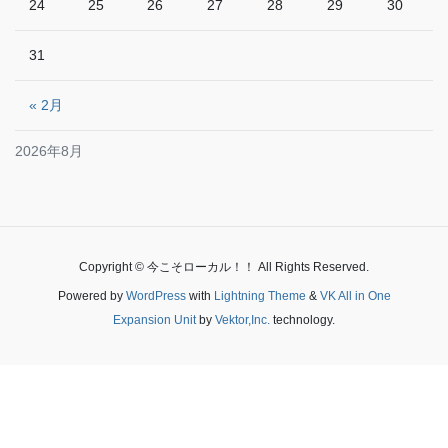
24
25
26
27
28
29
30
31
« 2月
2026年8月
Copyright © 今こそローカル！！ All Rights Reserved.
Powered by
WordPress
with
Lightning Theme
&
VK All in One
Expansion Unit
by
Vektor,Inc.
technology.